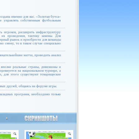
оздана именно для вас. «Золотая бутса»
те управлять собственным футбольным
ь игроков, расширить инфраструктуру
 их проведения, тактику замены. Для
ферный рынок и приобрести для команды
но смену, то в таком случае специально
екательнейшие матчи, проводить анализ
 вполне реальные страны, дивизионы и
соревнуется на национальном турнире, а
и, для этого существуют товарищеские
овых друзей, общаясь на форуме игры.
рикладных программ, необходимо только