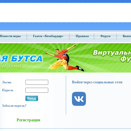
Новости игры
Газета «Бомбардир»
Правила
Форум
Конт
50 сезон
Войти через социальные сети
Логин
Пароль
Забыли пароль?
Регистрация