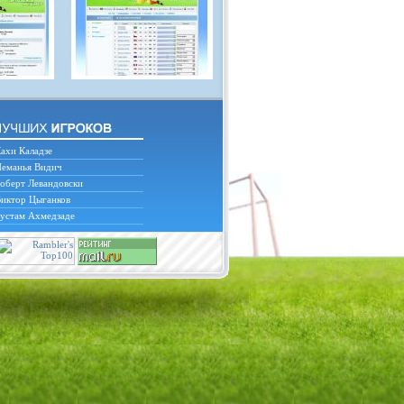
ахи Каладзе
еманья Видич
оберт Левандовски
иктор Цыганков
устам Ахмедзаде