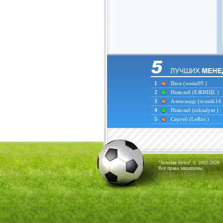
1
Вася
(wasia99 )
2
Николай
(ЕЖИЩЕ )
3
Александр
(svastik14 
4
Николай
(niksalyut )
5
Сергей
(LeRus )
"Золотая бутса" © 2002-2026
Все права защищены.