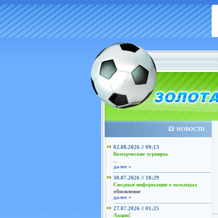
НОВОСТИ
02.08.2026 // 09:13
Комерческие турниры
...
далее »
30.07.2026 // 18:29
Сводная информация о командах
обновление
далее »
27.07.2026 // 01:25
Акция!