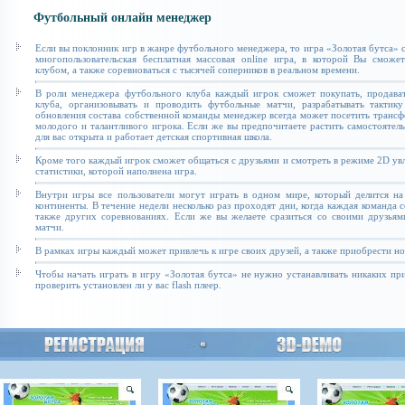
Футбольный онлайн менеджер
Если вы поклонник игр в жанре футбольного менеджера, то игра «Золотая бутса» с
многопользовательская бесплатная массовая online игра, в которой Вы сможе
клубом, а также соревноваться с тысячей соперников в реальном времени.
В роли менеджера футбольного клуба каждый игрок сможет покупать, продават
клуба, организовывать и проводить футбольные матчи, разрабатывать тактику
обновления состава собственной команды менеджер всегда может посетить транс
молодого и талантливого игрока. Если же вы предпочитаете растить самостоятель
для вас открыта и работает детская спортивная школа.
Кроме того каждый игрок сможет общаться с друзьями и смотреть в режиме 2D увл
статистики, которой наполнена игра.
Внутри игры все пользователи могут играть в одном мире, который делится на
континенты. В течение недели несколько раз проходят дни, когда каждая команда 
также других соревнованиях. Если же вы желаете сразиться со своими друзьям
матчи.
В рамках игры каждый может привлечь к игре своих друзей, а также приобрести н
Чтобы начать играть в игру «Золотая бутса» не нужно устанавливать никаких п
проверить установлен ли у вас flash плеер.