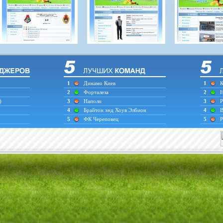
1
Динамо Киев
1
К
2
Форталеза
2
Н
)
3
Наполи
3
Р
4
Брайтон энд Хоув Элбион
4
В
5
ФК Череповец
5
Р