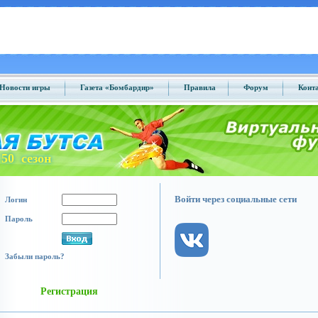
Новости игры
Газета «Бомбардир»
Правила
Форум
Конт
50 сезон
Войти через социальные сети
Логин
Пароль
Забыли пароль?
Регистрация