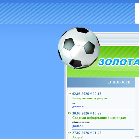
НОВОСТИ
02.08.2026 // 09:13
Комерческие турниры
...
далее »
30.07.2026 // 18:29
Сводная информация о командах
обновление
далее »
27.07.2026 // 01:25
Акция!