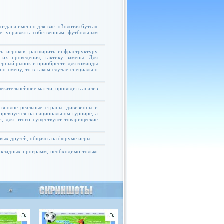
оздана именно для вас. «Золотая бутса»
те управлять собственным футбольным
ь игроков, расширить инфраструктуру
 их проведения, тактику замены. Для
ферный рынок и приобрести для команды
но смену, то в таком случае специально
екательнейшие матчи, проводить анализ
 вполне реальные страны, дивизионы и
соревнуется на национальном турнире, а
и, для этого существуют товарищеские
овых друзей, общаясь на форуме игры.
рикладных программ, необходимо только