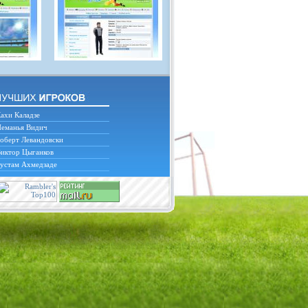
ахи Каладзе
еманья Видич
оберт Левандовски
иктор Цыганков
устам Ахмедзаде