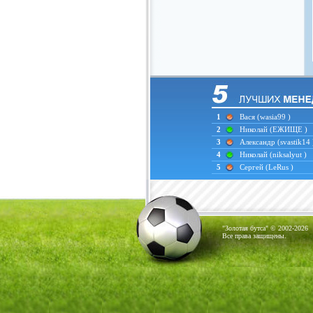
1
Вася
(wasia99 )
2
Николай
(ЕЖИЩЕ )
3
Александр
(svastik14 
4
Николай
(niksalyut )
5
Сергей
(LeRus )
"Золотая бутса" © 2002-2026
Все права защищены.