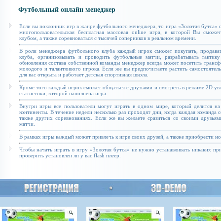
Футбольный онлайн менеджер
Если вы поклонник игр в жанре футбольного менеджера, то игра «Золотая бутса» с
многопользовательская бесплатная массовая online игра, в которой Вы сможе
клубом, а также соревноваться с тысячей соперников в реальном времени.
В роли менеджера футбольного клуба каждый игрок сможет покупать, продават
клуба, организовывать и проводить футбольные матчи, разрабатывать тактику
обновления состава собственной команды менеджер всегда может посетить транс
молодого и талантливого игрока. Если же вы предпочитаете растить самостоятель
для вас открыта и работает детская спортивная школа.
Кроме того каждый игрок сможет общаться с друзьями и смотреть в режиме 2D увл
статистики, которой наполнена игра.
Внутри игры все пользователи могут играть в одном мире, который делится на
континенты. В течение недели несколько раз проходят дни, когда каждая команда 
также других соревнованиях. Если же вы желаете сразиться со своими друзьям
матчи.
В рамках игры каждый может привлечь к игре своих друзей, а также приобрести н
Чтобы начать играть в игру «Золотая бутса» не нужно устанавливать никаких п
проверить установлен ли у вас flash плеер.