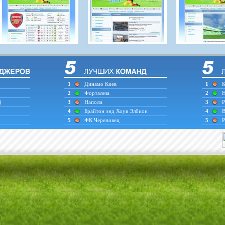
1
Динамо Киев
1
К
2
Форталеза
2
Н
)
3
Наполи
3
Р
4
Брайтон энд Хоув Элбион
4
В
5
ФК Череповец
5
Р